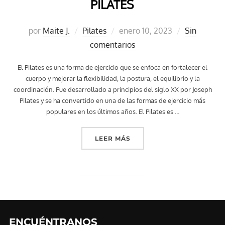
PILATES
Publicado
por
Maite J.
Pilates
enero 10, 2023
Sin
el
comentarios
El Pilates es una forma de ejercicio que se enfoca en fortalecer el
cuerpo y mejorar la flexibilidad, la postura, el equilibrio y la
coordinación. Fue desarrollado a principios del siglo XX por Joseph
Pilates y se ha convertido en una de las formas de ejercicio más
populares en los últimos años. El Pilates es …
«PILATES»
LEER MÁS
ENCUÉNTRANOS