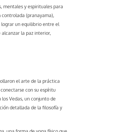
s, mentales y espirituales para
ón controlada (pranayama),
 lograr un equilibrio entre el
alcanzar la paz interior,
llaron el arte de la práctica
 conectarse con su espíritu
n los Vedas, un conjunto de
ión detallada de la filosofía y
oga, una forma de yoga físico que