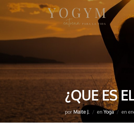
Saltar
al
contenido
¿QUE ES E
Pu
por
Maite J.
en
Yoga
en
en
el