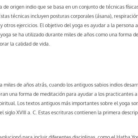
a de origen indio que se basa en un conjunto de técnicas física
 Estas técnicas incluyen posturas corporales (ásana), respiraci
 otros ejercicios. El objetivo del yoga es ayudar a la persona a
El yoga se ha utilizado durante miles de años como una forma de 
rar la calidad de vida.
a miles de años atrás, cuando los antiguos sabios indios desarro
 eran una forma de meditación para ayudar a los practicantes a
espiritual. Los textos antiguos más importantes sobre el yoga so
 siglo XVIII a. C. Estas escrituras contienen la primera descripc
 evolucionó para incluir diferentes disciplinas, como el Hatha Y