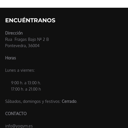
de
entradas
ENCUÉNTRANOS
Dirección
Rua Fragas Bajo Nª 2 B
Pontevedra, 36004
Horas
Lunes a viernes:
9:00 h. a 13:00 h.
17:00 h. a 21.00 h
Sábados, domingos y festivos:
Cerrado
.
CONTACTO
info@yogym.es