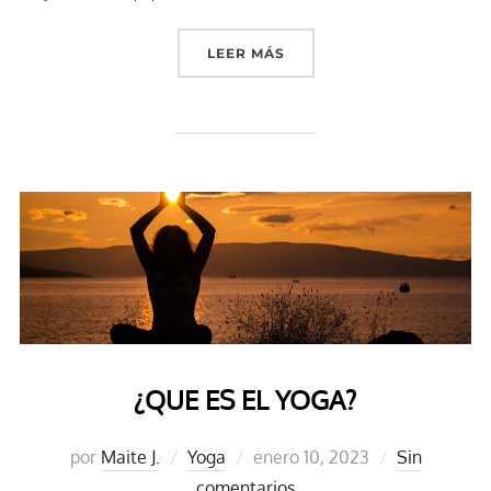
«PILATES»
LEER MÁS
¿QUE ES EL YOGA?
Publicado
por
Maite J.
Yoga
enero 10, 2023
Sin
el
comentarios